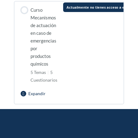
Actualmente no tienes acceso a este con
Curso
Mecanismos
de actuación
en caso de
emergencias
por
productos
químicos
5 Temas
|
5
Cuestionarios
Expandir
Curso
Mecanismos
Contenido de la Lección
de
0% Completado
0/5 pasos
actuación
en
Sección 1. Definiciones
caso