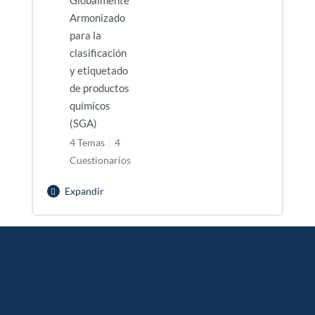
Armonizado
para la
clasificación
y etiquetado
de productos
químicos
(SGA)
4 Temas
|
4
Cuestionarios
Expandir
Curso
Sistema
Contenido de la Lección
Globalmente
0% Completado
0/4 pasos
Armonizado
para
Sección 1 – Introducción al SGA
la
clasificación