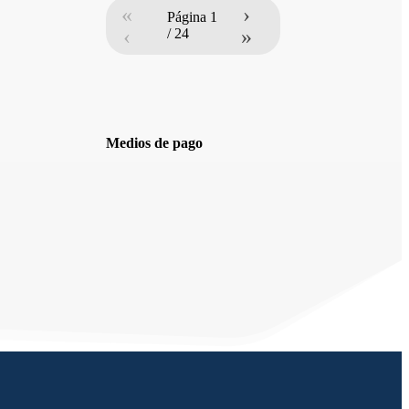
«
›
Página
1
‹
»
/
24
Medios de pago