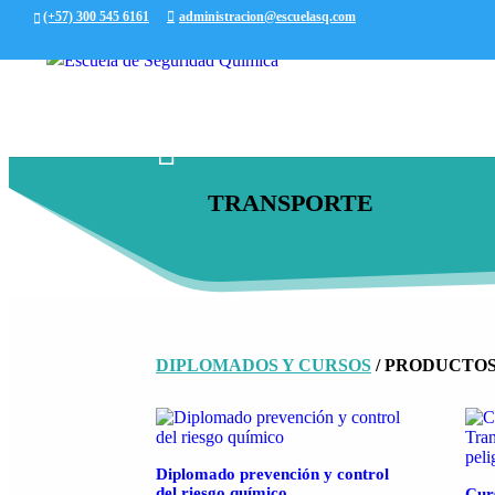
(+57) 300 545 6161
administracion@escuelasq.com

TRANSPORTE
DIPLOMADOS Y CURSOS
/ PRODUCTOS
Diplomado prevención y control
del riesgo químico
Cur