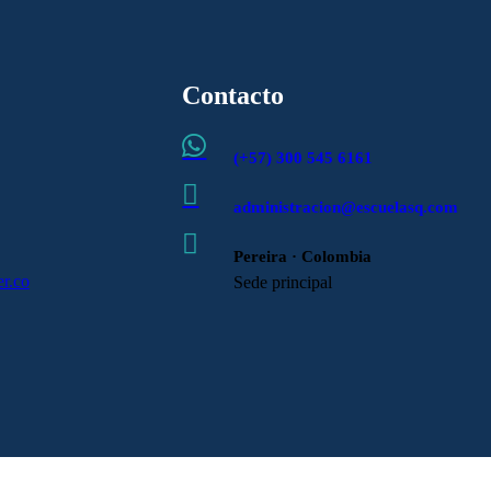
Contacto

(+57) 300 545 6161

administracion@escuelasq.com

Pereira · Colombia
r.co
Sede principal