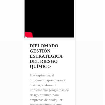
DIPLOMADO
GESTIÓN
ESTRATÉGICA
DEL RIESGO
QUÍMICO
Los aspirantes al
diplomado aprenderán a
diseñar, elaborar e
implementar programas de
riesgo químico para
empresas de cualquier
sector productivo que