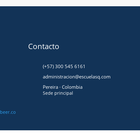
Contacto
(+57) 300 545 6161
administracion@escuelasq.com
Pereira · Colombia
Sede principal
beer.co