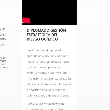
ícula
DIPLOMADO GESTIÓN
ESTRATÉGICA DEL
egir
RIESGO QUÍMICO
mismo
a en
Los aspirantes al diplomado
aprenderán a diseñar, elaborar e
erdos
irante
implementar programas de riesgo
 para
químico para empresas de
empo y
cualquier sector productivo que
involucren el transporte, recepción,
almacenamiento, manipulación y/o
disposición final de sustancias
químicas dentro de sus procesos.
Para ello, los estudiantes son
formados en conceptos técnicos