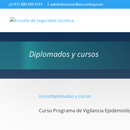
(+57) 300 545 6161
administracion@escuelasq.com
Diplomados y cursos
Inicio
/
Diplomados y cursos
Curso Programa de Vigilancia Epidemioló