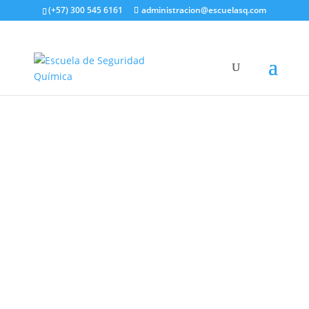
(+57) 300 545 6161
administracion@escuelasq.com
Inicio
/
Diplomados y cursos
Curso Conceptos claves para entender riesgo
químico