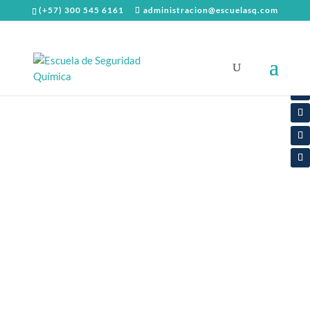
(+57) 300 545 6161
administracion@escuelasq.com
Inicio
/
Diplomados y cursos
Curso Efectos en la salud por exposiciones
laborales a agentes químicos (principios de PVE
Riesgo Químico)