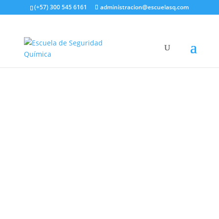
(+57) 300 545 6161
administracion@escuelasq.com
Inicio
/
Diplomados y cursos
Curso gestión de residuos químicos peligrosos