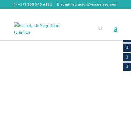
(+57) 300 545 6161
administracion@escuelasq.com
Inicio
/
Diplomados y cursos
Curso para conductores de Transporte de
mercancías peligrosas – primera vez