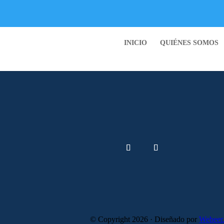
INICIO
QUIÉNES SOMOS
n interesarte
 no events scheduled.
© Copyright 2026 · Diseñado por
Webeer