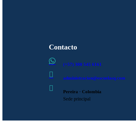
Contacto

(+57) 300 545 6161

administracion@escuelasq.com

Pereira · Colombia
Sede principal