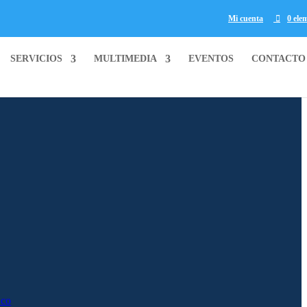
Mi cuenta
0 ele
SERVICIOS
MULTIMEDIA
EVENTOS
CONTACTO
.co