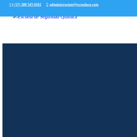
(+57) 300 545 6161
administracion@escuelasq.com
Registration Success
Eventos que puede
There are currently
Welcome