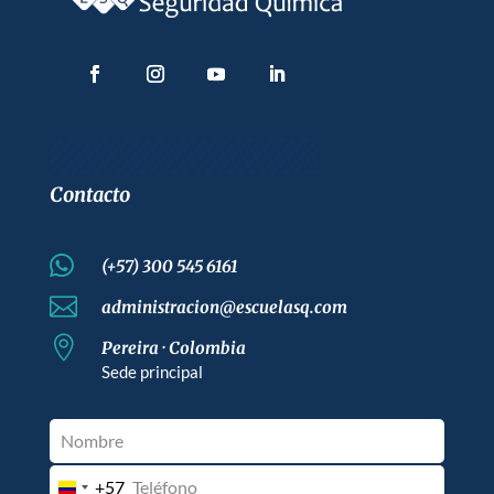
Contacto

(+57) 300 545 6161

administracion@escuelasq.com

Pereira · Colombia
Sede principal
+57
Colombia