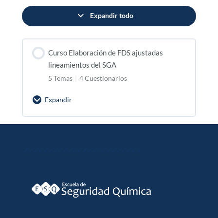
Expandir todo
Lecciones
Curso Elaboración de FDS ajustadas
lineamientos del SGA
5 Temas
|
4 Cuestionarios
Expandir
Curso
Elaboración
de
FDS
ajustadas
lineamientos
del
SGA