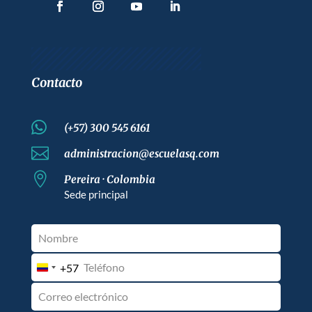
Contacto

(+57) 300 545 6161

administracion@escuelasq.com

Pereira · Colombia
Sede principal
+57
Colombia
+57