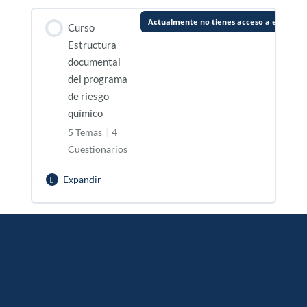
Actualmente no tienes acceso a este con
Curso
Estructura
documental
del programa
de riesgo
químico
5 Temas
|
4
Cuestionarios
Expandir
Curso
Estructura
Contenido de la Lección
documental
0% Completado
0/5 pasos
del
programa
Sección 1. Recomendaciones generales del
de
documento
riesgo
químico