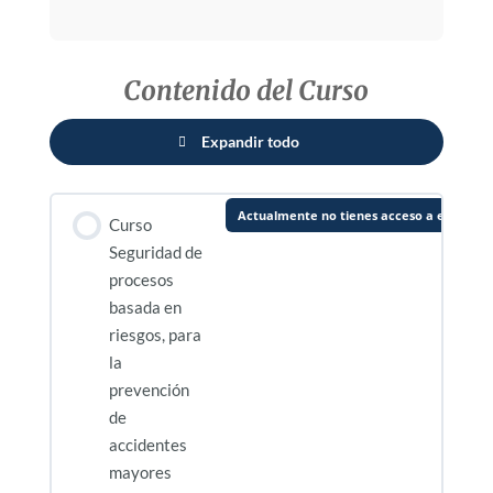
Contenido del Curso
Expandir todo
Lecciones
Actualmente no tienes acceso a este con
Curso
Seguridad de
procesos
basada en
riesgos, para
la
prevención
de
accidentes
mayores