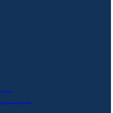
SICIONES QUÍMICAS
xpuestos a agentes químicos. Gracias a su intervención es
45 6161
cion@escuelasq.com