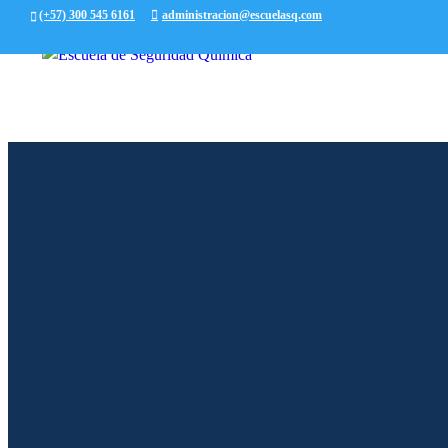
(+57) 300 545 6161
administracion@escuelasq.com
DIPLOMADO GESTIÓN ESTRATÉGICA
por
gestionadmonesq
|
Abr 23, 2026
Open to access this content
DIPLOMADO PREVENCIÓN Y CONTRO
por
info@webeer.co
|
Mar 8, 2023
Open to access this content
DIPLOMADO AVANZADO GESTIÓN IN