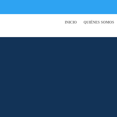
INICIO
QUIÉNES SOMOS
 DEL RIESGO QUÍMICO
L DEL RIESGO QUÍMICO
TEGRAL DEL RIESGO QUÍMICO