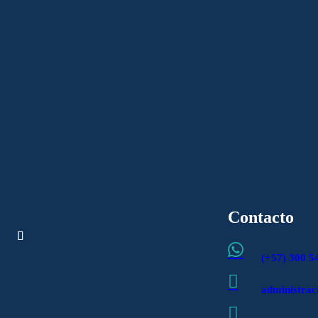
 ÉNFASIS EN VIGILANCIA POR EXPO
undamental durante procesos de vigilancia médica de los trabajadores e
Contacto

(+57) 300 5

administra
