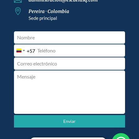

Pereira · Colombia
Sede principal
+57
Colombia
+57
Enviar