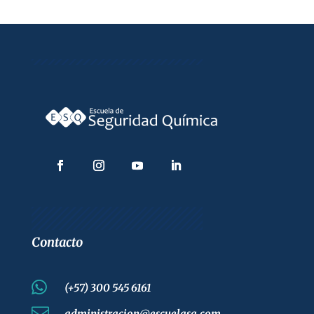
Contacto

(+57) 300 545 6161

administracion@escuelasq.com