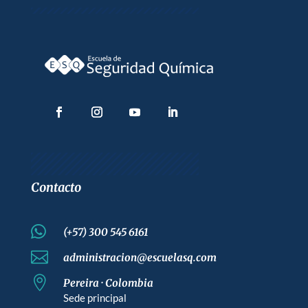
epidemiológica
PVE
Riesgo
Químico
Contacto

(+57) 300 545 6161

administracion@escuelasq.com

Pereira · Colombia
Sede principal