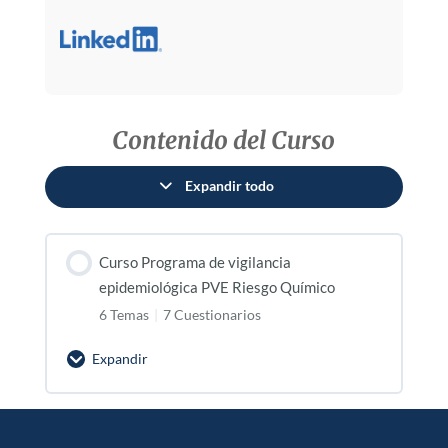
Contenido del Curso
Expandir todo
Lecciones
Curso Programa de vigilancia
epidemiológica PVE Riesgo Químico
6 Temas
|
7 Cuestionarios
Expandir
Curso
Programa
de
vigilancia