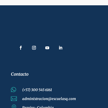
Contacto

(+57) 300 545 6161

administracion@escuelasq.com

Pereira · Colombia