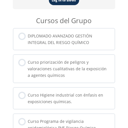
Log In to Enroll
Cursos del Grupo
DIPLOMADO AVANZADO GESTIÓN
INTEGRAL DEL RIESGO QUÍMICO
0% COMPLETADO
0/0 pasos
Curso priorización de peligros y
valoraciones cualitativas de la exposición
a agentes químicos
0% COMPLETADO
0/0 pasos
Curso Higiene industrial con énfasis en
exposiciones químicas.
0% COMPLETADO
0/0 pasos
Curso Programa de vigilancia
epidemiológica PVE Riesgo Químico